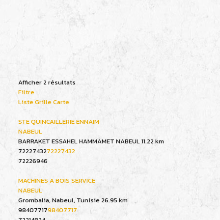
Afficher 2 résultats
Filtre
Liste
Grille
Carte
STE QUINCAILLERIE ENNAIM
NABEUL
BARRAKET ESSAHEL HAMMAMET NABEUL
11.22 km
72227432
72227432
72226946
MACHINES A BOIS SERVICE
NABEUL
Grombalia, Nabeul, Tunisie
26.95 km
98407717
98407717
72214824