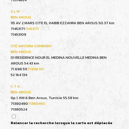
S L M
BEN AROUS
115 AV 2 MARS CITE EL HABIB EZZAHRA BEN AROUS
50.37 km
71453171
71453171
71453109
STE AMYDRA COMPANY
BEN AROUS
01 RESIDENCE NOUR EL MEDINA NOUVELLE MEDINA BEN
AROUS
54.43 km
71 698 511
71 698 511
52 164 134
C T A
BEN AROUS
Gp 1, KM 6 Ben Arous, Tunisie
55.58 km
71380490
71380490
71380524
TUNISIE FOURNITURES INDUSTRIELLES
Relancer la recherche lorsque la carte est déplacée
BEN AROUS