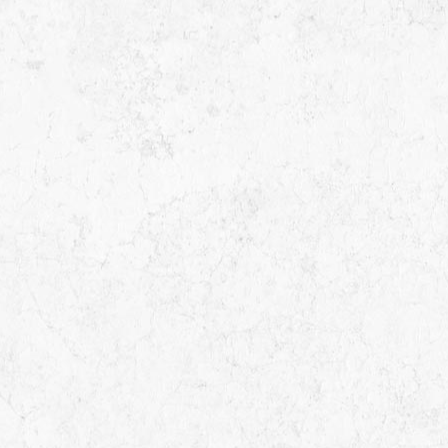
16 RUE IBN ABI DHIEF ZI SAINT GOBAIN MEGRINE BEN AROUS
57.73 km
ETS MOHAMED GHORBEL
TUNIS
26 RUE AHMED TLILI TUNIS
62.5 km
71346366
71346366
71770759
SMP
TUNIS
56 Avenue De Carthage, Tunis, Gouvernorat de Tunis,
Tunisie
62.54 km
71247650
71247650
71247650
ETS BOUDRANT
TUNIS
53 Avenue De Carthage, Tunis, Gouvernorat de Tunis,
Tunisie
62.54 km
71343052
71343052
71348910