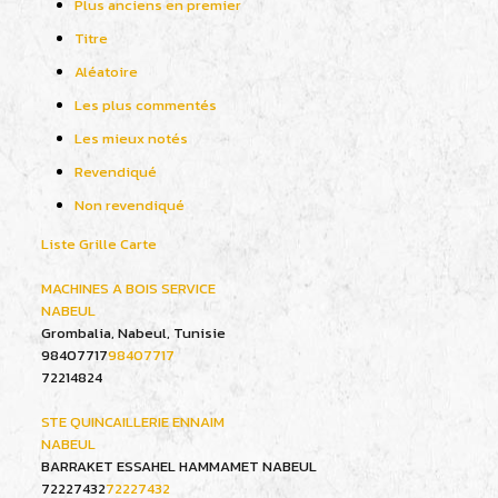
Plus anciens en premier
Titre
Aléatoire
Les plus commentés
Les mieux notés
Revendiqué
Non revendiqué
Liste
Grille
Carte
MACHINES A BOIS SERVICE
NABEUL
Grombalia, Nabeul, Tunisie
98407717
98407717
72214824
STE QUINCAILLERIE ENNAIM
NABEUL
BARRAKET ESSAHEL HAMMAMET NABEUL
72227432
72227432