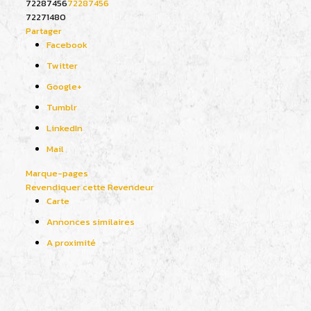
72287456
72287456
72271480
Partager
Facebook
Twitter
Google+
Tumblr
LinkedIn
Mail
Marque-pages
Revendiquer cette Revendeur
Carte
Annonces similaires
A proximité