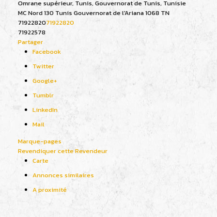
Omrane supérieur, Tunis, Gouvernorat de Tunis, Tunisie
MC Nord 130
Tunis
Gouvernorat de l'Ariana
1068
TN
71922820
71922820
71922578
Partager
Facebook
Twitter
Google+
Tumblr
LinkedIn
Mail
Marque-pages
Revendiquer cette Revendeur
Carte
Annonces similaires
A proximité