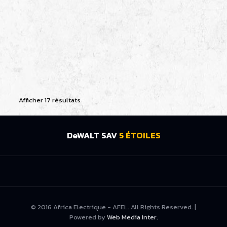
BEN AROUS
16 RUE IBN ABI DHIEF ZI SAINT GOBAIN MEGRINE BEN AROUS
11.39 km
C T A
BEN AROUS
Gp 1, KM 6 Ben Arous, Tunisie
13.64 km
71380490
71380490
71380524
Afficher 17 résultats
STE AMYDRA COMPANY
BEN AROUS
01 RESIDENCE NOUR EL MEDINA NOUVELLE MEDINA BEN
DeWALT SAV
5 ÉTOILES
AROUS
14.73 km
71 698 511
71 698 511
52 164 134
S L M
BEN AROUS
115 AV 2 MARS CITE EL HABIB EZZAHRA BEN AROUS
18.92 km
71453171
71453171
© 2016 Africa Electrique - AFEL. All Rights Reserved. |
71453109
Powered by
Web Media Inter.