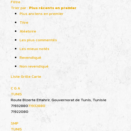
Filtre
Trier par :
Plus récents en premier
Plus anciens en premier
Titre
Aléatoire
Les plus commentés
Les mieux notés
Revendiqué
Non revendiqué
Liste
Grille
Carte
C G A
TUNIS
Route Bizerte Ettahrir, Gouvernorat de Tunis, Tunisie
71932880
71932880
71922080
SMP
TUNIS