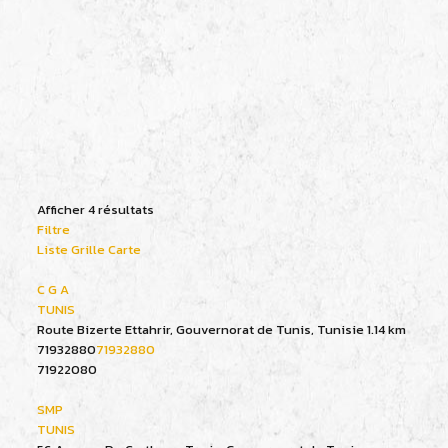
Afficher 4 résultats
Filtre
Liste
Grille
Carte
C G A
TUNIS
Route Bizerte Ettahrir, Gouvernorat de Tunis, Tunisie
1.14 km
71932880
71932880
71922080
SMP
TUNIS