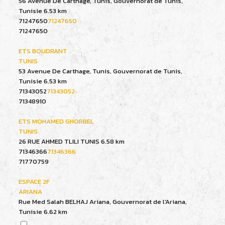
56 Avenue De Carthage, Tunis, Gouvernorat de Tunis,
Tunisie
6.53 km
71247650
71247650
71247650
ETS BOUDRANT
TUNIS
53 Avenue De Carthage, Tunis, Gouvernorat de Tunis,
Tunisie
6.53 km
71343052
71343052
71348910
ETS MOHAMED GHORBEL
TUNIS
26 RUE AHMED TLILI TUNIS
6.58 km
71346366
71346366
71770759
ESPACE 2F
ARIANA
Rue Med Salah BELHAJ Ariana, Gouvernorat de l'Ariana,
Tunisie
6.62 km
71723333
71723333