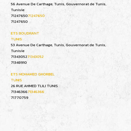
56 Avenue De Carthage, Tunis, Gouvernorat de Tunis,
Tunisie
71247650
71247650
71247650
ETS BOUDRANT
TUNIS
53 Avenue De Carthage, Tunis, Gouvernorat de Tunis,
Tunisie
71343052
71343052
71348910
ETS MOHAMED GHORBEL
TUNIS
26 RUE AHMED TLILI TUNIS
71346366
71346366
71770759