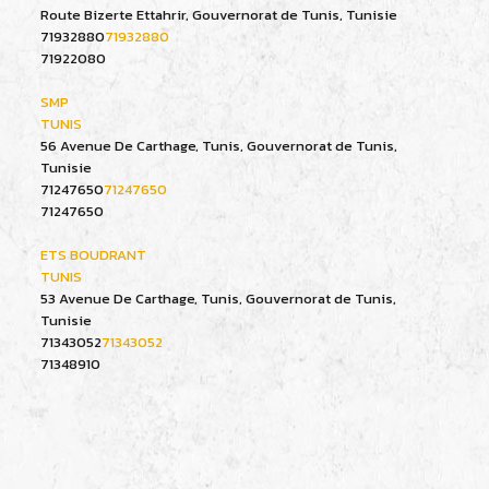
Route Bizerte Ettahrir, Gouvernorat de Tunis, Tunisie
71932880
71932880
71922080
SMP
TUNIS
56 Avenue De Carthage, Tunis, Gouvernorat de Tunis,
Tunisie
71247650
71247650
71247650
ETS BOUDRANT
TUNIS
53 Avenue De Carthage, Tunis, Gouvernorat de Tunis,
Tunisie
71343052
71343052
71348910