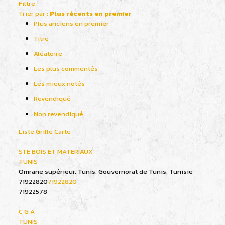
Filtre
Trier par :
Plus récents en premier
Plus anciens en premier
Titre
Aléatoire
Les plus commentés
Les mieux notés
Revendiqué
Non revendiqué
Liste
Grille
Carte
STE BOIS ET MATERIAUX
TUNIS
Omrane supérieur, Tunis, Gouvernorat de Tunis, Tunisie
71922820
71922820
71922578
C G A
TUNIS