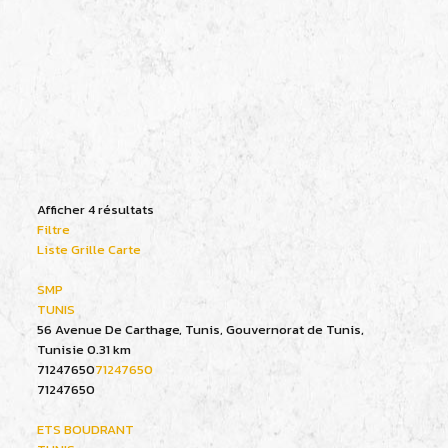
Afficher 4 résultats
Filtre
Liste
Grille
Carte
SMP
TUNIS
56 Avenue De Carthage, Tunis, Gouvernorat de Tunis,
Tunisie
0.31 km
71247650
71247650
71247650
ETS BOUDRANT