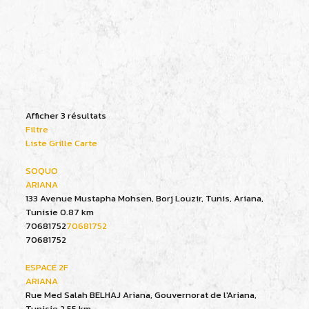
Afficher 3 résultats
Filtre
Liste
Grille
Carte
SOQUO
ARIANA
133 Avenue Mustapha Mohsen, Borj Louzir, Tunis, Ariana,
Tunisie
0.87 km
70681752
70681752
70681752
ESPACE 2F
ARIANA
Rue Med Salah BELHAJ Ariana, Gouvernorat de l'Ariana,
Tunisie
2.55 km