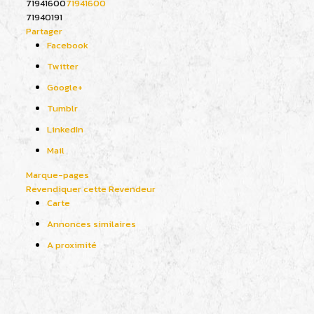
71941600
71941600
71940191
Partager
Facebook
Twitter
Google+
Tumblr
LinkedIn
Mail
Marque-pages
Revendiquer cette Revendeur
Carte
Annonces similaires
A proximité