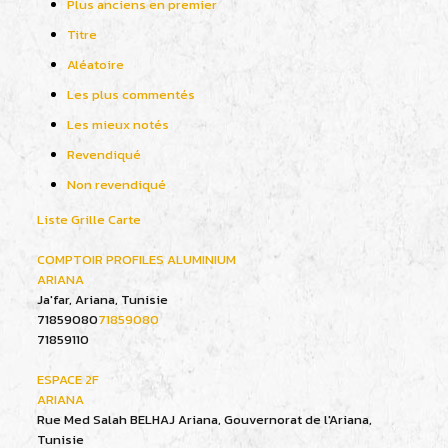
Plus anciens en premier
Titre
Aléatoire
Les plus commentés
Les mieux notés
Revendiqué
Non revendiqué
Liste
Grille
Carte
COMPTOIR PROFILES ALUMINIUM
ARIANA
Ja'far, Ariana, Tunisie
71859080
71859080
71859110
ESPACE 2F
ARIANA
Rue Med Salah BELHAJ Ariana, Gouvernorat de l'Ariana,
Tunisie