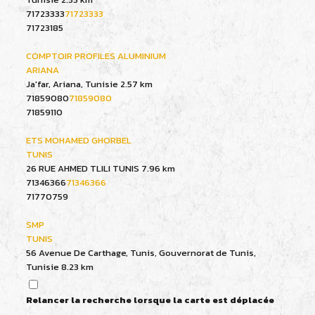
71723333
71723333
71723185
COMPTOIR PROFILES ALUMINIUM
ARIANA
Ja'far, Ariana, Tunisie
2.57 km
71859080
71859080
71859110
ETS MOHAMED GHORBEL
TUNIS
26 RUE AHMED TLILI TUNIS
7.96 km
71346366
71346366
71770759
SMP
TUNIS
56 Avenue De Carthage, Tunis, Gouvernorat de Tunis,
Tunisie
8.23 km
71247650
71247650
71247650
Relancer la recherche lorsque la carte est déplacée