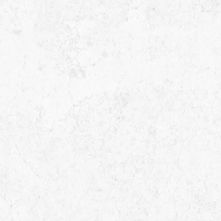
ETS BOUDRANT
TUNIS
53 Avenue De Carthage, Tunis, Gouvernorat de Tunis,
Tunisie
8.23 km
71343052
71343052
71348910
C G A
TUNIS
Route Bizerte Ettahrir, Gouvernorat de Tunis, Tunisie
8.49
km
71932880
71932880
71922080
STE BOIS ET MATERIAUX
TUNIS
Omrane supérieur, Tunis, Gouvernorat de Tunis, Tunisie
8.92 km
71922820
71922820
71922578
TUNISIE FOURNITURES INDUSTRIELLES