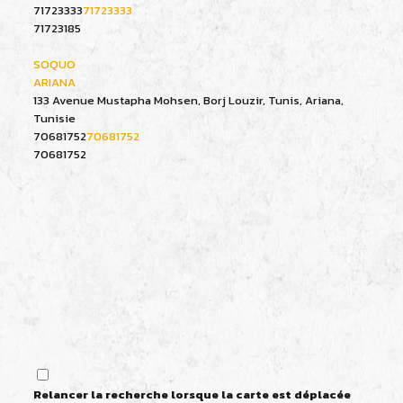
71723333
71723333
71723185
SOQUO
ARIANA
133 Avenue Mustapha Mohsen, Borj Louzir, Tunis, Ariana,
Tunisie
70681752
70681752
70681752
Relancer la recherche lorsque la carte est déplacée