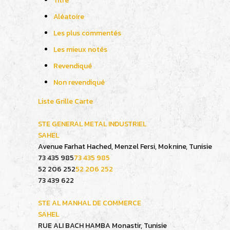
Titre
Aléatoire
Les plus commentés
Les mieux notés
Revendiqué
Non revendiqué
Liste
Grille
Carte
STE GENERAL METAL INDUSTRIEL
SAHEL
Avenue Farhat Hached, Menzel Fersi, Moknine, Tunisie
73 435 985
73 435 985
52 206 252
52 206 252
73 439 622
STE AL MANHAL DE COMMERCE
SAHEL
RUE ALI BACH HAMBA Monastir, Tunisie