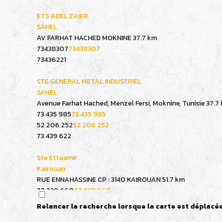
ETS ADEL ZAIER
SAHEL
AV FARHAT HACHED MOKNINE
37.7 km
73438307
73438307
73436221
STE GENERAL METAL INDUSTRIEL
SAHEL
Avenue Farhat Hached, Menzel Fersi, Moknine, Tunisie
37.7
73 435 985
73 435 985
52 206 252
52 206 252
73 439 622
Ste Ettaamir
Kairouan
RUE ENNAHASSINE CP : 3140 KAIROUAN
51.7 km
77 230 660
77 230 660
23 455 715
23 455 715
Relancer la recherche lorsque la carte est déplacé
77 235 379