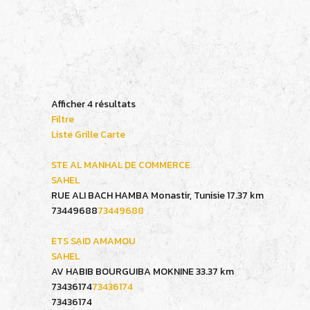
Afficher 4 résultats
Filtre
Liste
Grille
Carte
STE AL MANHAL DE COMMERCE
SAHEL
RUE ALI BACH HAMBA Monastir, Tunisie
17.37 km
73449688
73449688
ETS SAID AMAMOU
SAHEL
AV HABIB BOURGUIBA MOKNINE
33.37 km
73436174
73436174
73436174