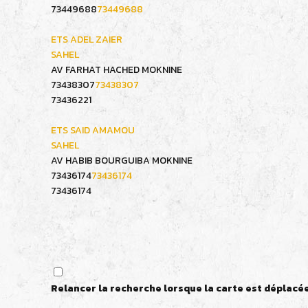
73449688
73449688
ETS ADEL ZAIER
SAHEL
AV FARHAT HACHED MOKNINE
73438307
73438307
73436221
ETS SAID AMAMOU
SAHEL
AV HABIB BOURGUIBA MOKNINE
73436174
73436174
73436174
Relancer la recherche lorsque la carte est déplacé