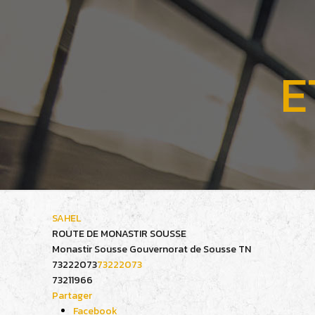
E
SAHEL
ROUTE DE MONASTIR SOUSSE
Monastir
Sousse
Gouvernorat de Sousse
TN
73222073
73222073
73211966
Partager
Facebook