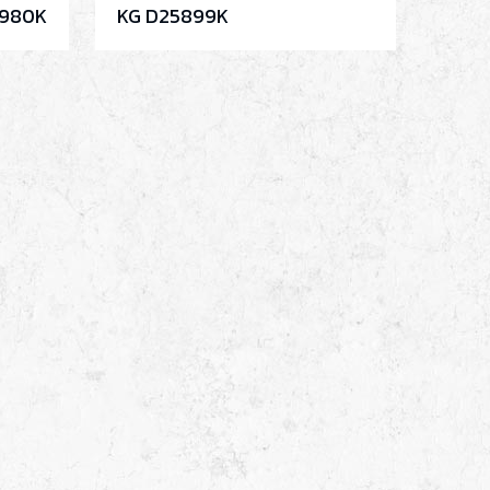
5980K
KG D25899K