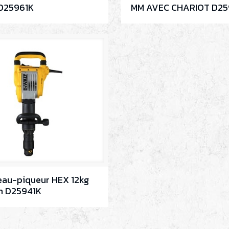
D25961K
MM AVEC CHARIOT D2
eau-piqueur HEX 12kg
 D25941K