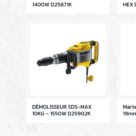
1400W D25871K
HEX 
DÉMOLISSEUR SDS-MAX
Mart
10KG – 1550W D25902K
19mm