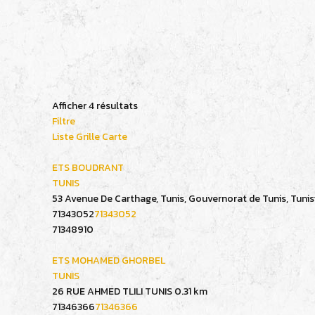
Afficher 4 résultats
Filtre
Liste
Grille
Carte
ETS BOUDRANT
TUNIS
53 Avenue De Carthage, Tunis, Gouvernorat de Tunis, Tunis
71343052
71343052
71348910
ETS MOHAMED GHORBEL
TUNIS
26 RUE AHMED TLILI TUNIS
0.31 km
71346366
71346366