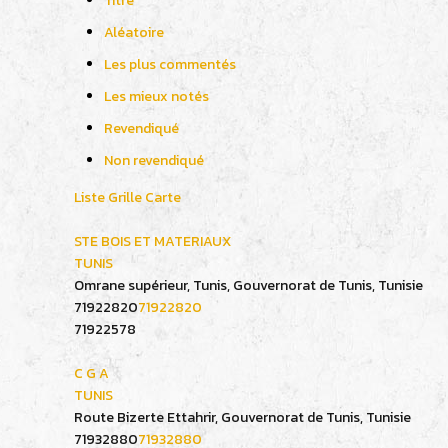
Titre
Aléatoire
Les plus commentés
Les mieux notés
Revendiqué
Non revendiqué
Liste
Grille
Carte
STE BOIS ET MATERIAUX
TUNIS
Omrane supérieur, Tunis, Gouvernorat de Tunis, Tunisie
71922820
71922820
71922578
C G A
TUNIS
Route Bizerte Ettahrir, Gouvernorat de Tunis, Tunisie
71932880
71932880