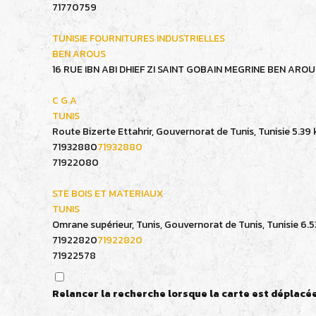
71770759
TUNISIE FOURNITURES INDUSTRIELLES
BEN AROUS
16 RUE IBN ABI DHIEF ZI SAINT GOBAIN MEGRINE BEN ARO
C G A
TUNIS
Route Bizerte Ettahrir, Gouvernorat de Tunis, Tunisie
5.39
71932880
71932880
71922080
STE BOIS ET MATERIAUX
TUNIS
Omrane supérieur, Tunis, Gouvernorat de Tunis, Tunisie
6.5
71922820
71922820
71922578
C T A
Relancer la recherche lorsque la carte est déplacé
BEN AROUS