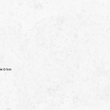
ie
0 km