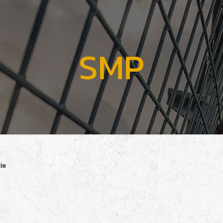
SMP
ie