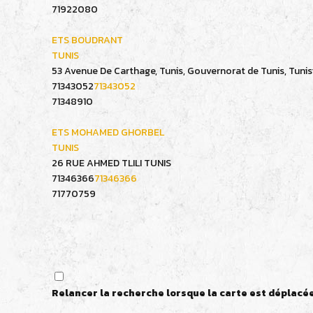
71922080
ETS BOUDRANT
TUNIS
53 Avenue De Carthage, Tunis, Gouvernorat de Tunis, Tunis
71343052
71343052
71348910
ETS MOHAMED GHORBEL
TUNIS
26 RUE AHMED TLILI TUNIS
71346366
71346366
71770759
Relancer la recherche lorsque la carte est déplacé