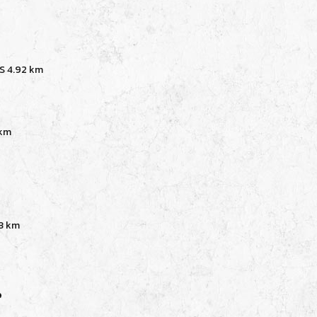
US
4.92 km
 km
3 km
e