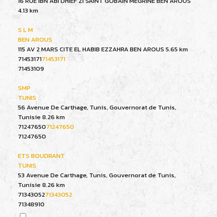
16 RUE IBN ABI DHIEF ZI SAINT GOBAIN MEGRINE BEN AROUS
4.13 km
S L M
BEN AROUS
115 AV 2 MARS CITE EL HABIB EZZAHRA BEN AROUS
5.65 km
71453171
71453171
71453109
SMP
TUNIS
56 Avenue De Carthage, Tunis, Gouvernorat de Tunis,
Tunisie
8.26 km
71247650
71247650
71247650
ETS BOUDRANT
TUNIS
53 Avenue De Carthage, Tunis, Gouvernorat de Tunis,
Tunisie
8.26 km
71343052
71343052
71348910