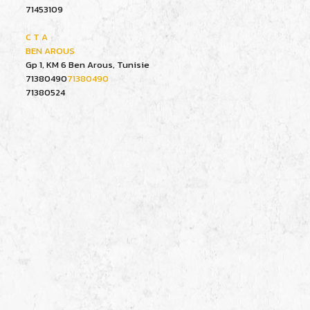
71453109
C T A
BEN AROUS
Gp 1, KM 6 Ben Arous, Tunisie
71380490
71380490
71380524