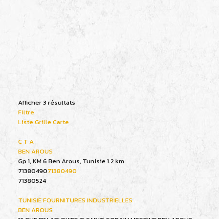
Afficher 3 résultats
Filtre
Liste
Grille
Carte
C T A
BEN AROUS
Gp 1, KM 6 Ben Arous, Tunisie
1.2 km
71380490
71380490
71380524
TUNISIE FOURNITURES INDUSTRIELLES
BEN AROUS