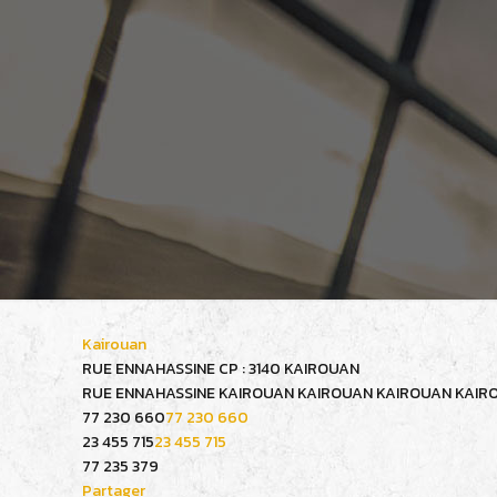
Kairouan
RUE ENNAHASSINE CP : 3140 KAIROUAN
RUE ENNAHASSINE KAIROUAN
KAIROUAN
KAIROUAN
KAIR
77 230 660
77 230 660
23 455 715
23 455 715
77 235 379
Partager