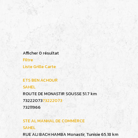
Afficher 0 résultat
Filtre
Liste
Grille
Carte
ETS BEN ACHOUR
SAHEL
ROUTE DE MONASTIR SOUSSE
51.7 km
73222073
73222073
73211966
STE AL MANHAL DE COMMERCE
SAHEL
RUE ALI BACH HAMBA Monastir, Tunisie
65.18 km