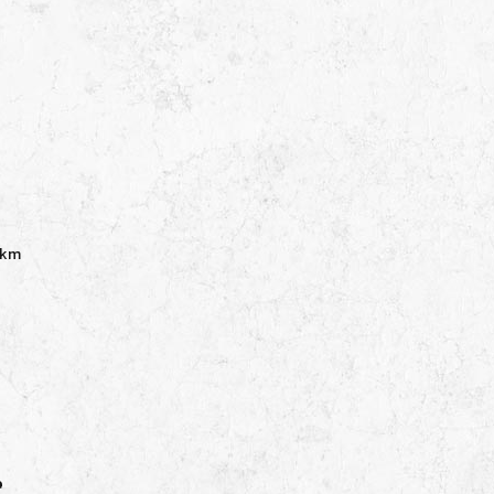
6 km
e