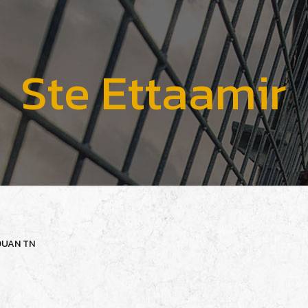
Ste Ettaamir
OUAN
TN