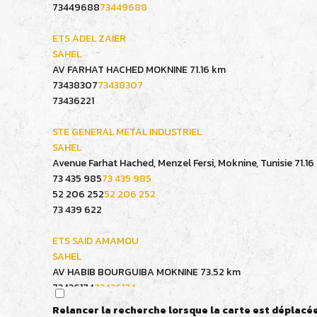
73449688
73449688
ETS ADEL ZAIER
SAHEL
AV FARHAT HACHED MOKNINE
71.16 km
73438307
73438307
73436221
STE GENERAL METAL INDUSTRIEL
SAHEL
Avenue Farhat Hached, Menzel Fersi, Moknine, Tunisie
71.1
73 435 985
73 435 985
52 206 252
52 206 252
73 439 622
ETS SAID AMAMOU
SAHEL
AV HABIB BOURGUIBA MOKNINE
73.52 km
73436174
73436174
73436174
Relancer la recherche lorsque la carte est déplacé