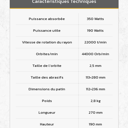
Caractéristiques Techniques
Puissance absorbée
350 Watts
Puissance utile
190 Watts
Vitesse de rotation du rayon
22000 t/min
Orbites/min
44000 Orb/min
Taille de l‘orbite
2,5 mm
Taille des abrasifs
113×280 mm
Dimensions du patin
112×236 mm
Poids
2,8 kg
Longueur
270 mm
Hauteur
190 mm