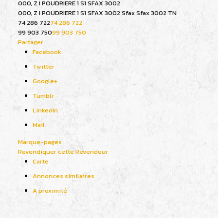
000, Z I POUDRIERE 1 S1 SFAX 3002
000, Z I POUDRIERE 1 S1 SFAX 3002
Sfax
Sfax
3002
TN
74 286 722
74 286 722
99 903 750
99 903 750
Partager
Facebook
Twitter
Google+
Tumblr
LinkedIn
Mail
Marque-pages
Revendiquer cette Revendeur
Carte
Annonces similaires
A proximité