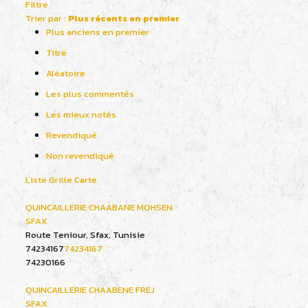
Filtre
Trier par :
Plus récents en premier
Plus anciens en premier
Titre
Aléatoire
Les plus commentés
Les mieux notés
Revendiqué
Non revendiqué
Liste
Grille
Carte
QUINCAILLERIE CHAABANE MOHSEN
SFAX
Route Teniour, Sfax, Tunisie
74234167
74234167
74230166
QUINCAILLERIE CHAABENE FREJ
SFAX