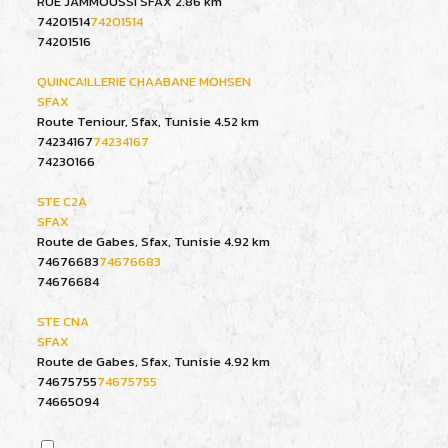
RUE JAMMOUSSI SFAX
2.86 km
74201514
74201514
74201516
QUINCAILLERIE CHAABANE MOHSEN
SFAX
Route Teniour, Sfax, Tunisie
4.52 km
74234167
74234167
74230166
STE C2A
SFAX
Route de Gabes, Sfax, Tunisie
4.92 km
74676683
74676683
74676684
STE CNA
SFAX
Route de Gabes, Sfax, Tunisie
4.92 km
74675755
74675755
74665094
QUINCAILLERIE CHAABENE FREJ