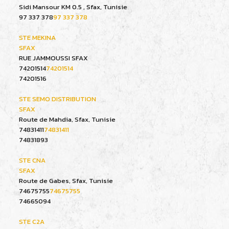
Sidi Mansour KM 0.5 , Sfax, Tunisie
97 337 378
97 337 378
STE MEKINA
SFAX
RUE JAMMOUSSI SFAX
74201514
74201514
74201516
STE SEMO DISTRIBUTION
SFAX
Route de Mahdia, Sfax, Tunisie
74831411
74831411
74831893
STE CNA
SFAX
Route de Gabes, Sfax, Tunisie
74675755
74675755
74665094
STE C2A