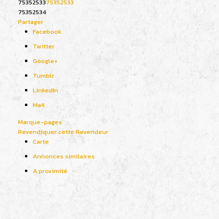
75352533
75352533
75352534
Partager
Facebook
Twitter
Google+
Tumblr
LinkedIn
Mail
Marque-pages
Revendiquer cette Revendeur
Carte
Annonces similaires
A proximité