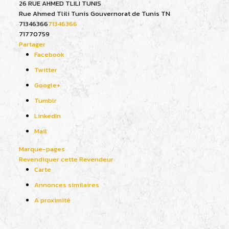
26 RUE AHMED TLILI TUNIS
Rue Ahmed Tlili
Tunis
Gouvernorat de Tunis
TN
71346366
71346366
71770759
Partager
Facebook
Twitter
Google+
Tumblr
LinkedIn
Mail
Marque-pages
Revendiquer cette Revendeur
Carte
Annonces similaires
A proximité