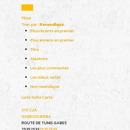
Filtre
Trier par :
Revendiqué
Plus récents en premier
Plus anciens en premier
Titre
Aléatoire
Les plus commentés
Les mieux notés
Non revendiqué
Liste
Grille
Carte
STE C2A
GABES/DJERBA
ROUTE DE TUNIS GABES
75352533
75352533